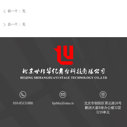
前一个：
无
ꄴ
后一个：
无
ꄲ
010-85151880
bjsbhy@sina.cn
北京市朝阳区霄云路26号
鹏润大厦B座办公楼32层
3219单元