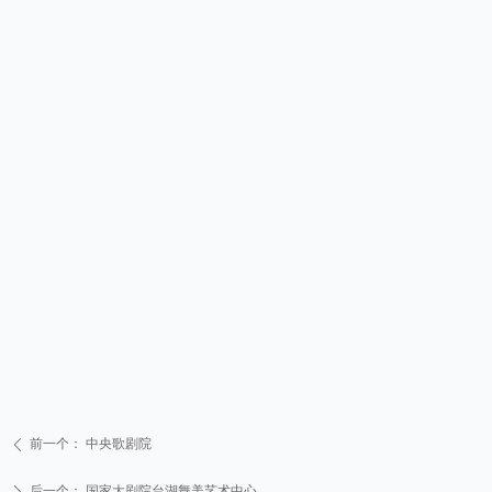
前一个：
中央歌剧院
ꄴ
后一个：
国家大剧院台湖舞美艺术中心
ꄲ